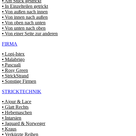
⦁ Am Stück gestrickt
⦁ In Einzelteilen getrickt
⦁ Von außen nach innen
⦁ Von innen nach außen
⦁ Von oben nach unten
⦁ Von unten nach oben
⦁ Von einer Seite zur anderen
FIRMA
⦁ Lopi-Istex
⦁ Malabrigo
⦁ Pascuali
⦁ Rosy Green
⦁ StrickStrand
⦁ Sonstige Firmen
STRICKTECHNIK
⦁ Ajour & Lace
⦁ Glatt Rechts
⦁ Hebemaschen
⦁ Intarsien
⦁ Jaquard & Norweger
⦁ Kraus
⦁ Verkürzte Reihen