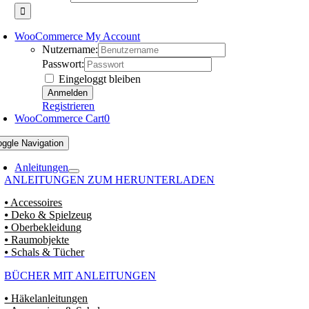
WooCommerce My Account
Nutzername:
Passwort:
Eingeloggt bleiben
Registrieren
WooCommerce Cart
0
oggle Navigation
Anleitungen
ANLEITUNGEN ZUM HERUNTERLADEN
⦁ Accessoires
⦁ Deko & Spielzeug
⦁ Oberbekleidung
⦁ Raumobjekte
⦁ Schals & Tücher
BÜCHER MIT ANLEITUNGEN
⦁ Häkelanleitungen