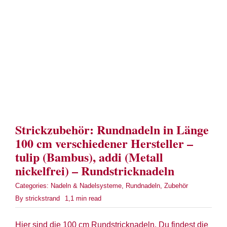
Term
Links
Konta
Vers
Strickzubehör: Rundnadeln in Länge
Zahl
100 cm verschiedener Hersteller –
tulip (Bambus), addi (Metall
Ware
nickelfrei) – Rundstricknadeln
Categories:
Nadeln & Nadelsysteme
,
Rundnadeln
,
Zubehör
Mein
By
strickstrand
1,1 min read
Recht
Hier sind die 100 cm Rundstricknadeln. Du findest die