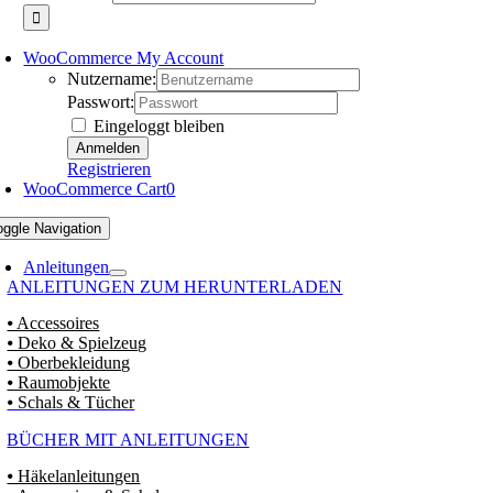
WooCommerce My Account
Nutzername:
Passwort:
Eingeloggt bleiben
Registrieren
WooCommerce Cart
0
oggle Navigation
Anleitungen
ANLEITUNGEN ZUM HERUNTERLADEN
⦁ Accessoires
⦁ Deko & Spielzeug
⦁ Oberbekleidung
⦁ Raumobjekte
⦁ Schals & Tücher
BÜCHER MIT ANLEITUNGEN
⦁ Häkelanleitungen