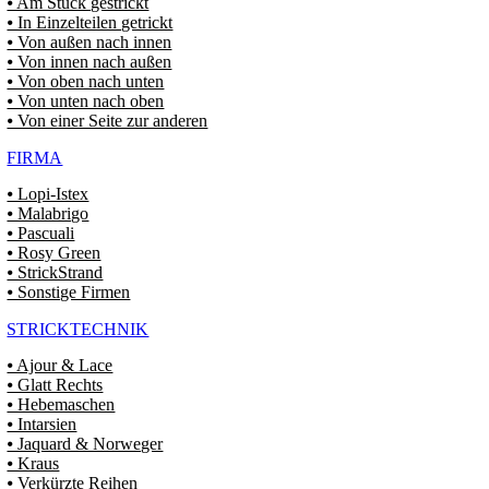
⦁ Am Stück gestrickt
⦁ In Einzelteilen getrickt
⦁ Von außen nach innen
⦁ Von innen nach außen
⦁ Von oben nach unten
⦁ Von unten nach oben
⦁ Von einer Seite zur anderen
FIRMA
⦁ Lopi-Istex
⦁ Malabrigo
⦁ Pascuali
⦁ Rosy Green
⦁ StrickStrand
⦁ Sonstige Firmen
STRICKTECHNIK
⦁ Ajour & Lace
⦁ Glatt Rechts
⦁ Hebemaschen
⦁ Intarsien
⦁ Jaquard & Norweger
⦁ Kraus
⦁ Verkürzte Reihen