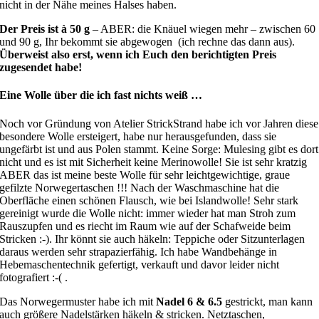
nicht in der Nähe meines Halses haben.
Der Preis ist à 50 g
– ABER: die Knäuel wiegen mehr – zwischen 60
und 90 g, Ihr bekommt sie abgewogen (ich rechne das dann aus).
Überweist also erst, wenn ich Euch den berichtigten Preis
zugesendet habe!
Eine Wolle über die ich fast nichts weiß …
Noch vor Gründung von Atelier StrickStrand habe ich vor Jahren diese
besondere Wolle ersteigert, habe nur herausgefunden, dass sie
ungefärbt ist und aus Polen stammt. Keine Sorge: Mulesing gibt es dort
nicht und es ist mit Sicherheit keine Merinowolle! Sie ist sehr kratzig
ABER das ist meine beste Wolle für sehr leichtgewichtige, graue
gefilzte Norwegertaschen !!! Nach der Waschmaschine hat die
Oberfläche einen schönen Flausch, wie bei Islandwolle! Sehr stark
gereinigt wurde die Wolle nicht: immer wieder hat man Stroh zum
Rauszupfen und es riecht im Raum wie auf der Schafweide beim
Stricken :-). Ihr könnt sie auch häkeln: Teppiche oder Sitzunterlagen
daraus werden sehr strapazierfähig. Ich habe Wandbehänge in
Hebemaschentechnik gefertigt, verkauft und davor leider nicht
fotografiert :-( .
Das Norwegermuster habe ich mit
Nadel 6 & 6.5
gestrickt, man kann
auch größere Nadelstärken häkeln & stricken. Netztaschen,