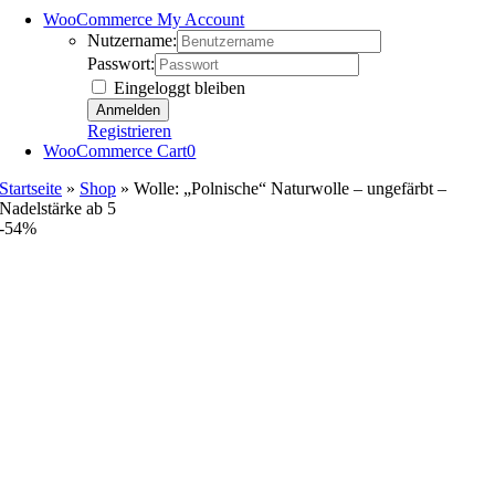
WooCommerce My Account
Nutzername:
Passwort:
Eingeloggt bleiben
Registrieren
WooCommerce Cart
0
Startseite
»
Shop
»
Wolle: „Polnische“ Naturwolle – ungefärbt –
Nadelstärke ab 5
-54%