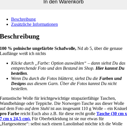
In den Warenkorb
Beschreibung
Zusätzliche Informationen
Beschreibung
100 % polnische ungefärbte Schafwolle,
Nd ab 5, über die genaue
Lauflänge weiß ich nichts
Klicke durch „Farbe: Option auswählen“ – dann siehst Du das
entsprechende Foto und den Bestand im Shop.
Hier kannst Du
bestellen
.
Wenn Du durch die Fotos blätterst, siehst Du die
Farben und
Designs
aus diesem Garn. Über die Fotos kannst Du nicht
bestellen.
Fantastische Wolle für leichtgewichtige strapazierfähige Taschen,
Wandbehänge oder Teppiche. Die Norweger-Tasche aus dieser Wolle
auf dem Foto
auf dem Stuhl
ist aus insgesamt 110 g Wolle – ein Knäue
pro Farbe
reicht Euch also z.B. für diese recht große
Tasche (30 cm 
7 cm x 24,5 cm).
Für Oberbekleidung ist sie nur etwas für
„Hartgesottene“: selbst nach einem Lanolinbad möchte ich die Wolle