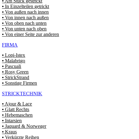
⦁ Am Stück gestrickt
⦁ In Einzelteilen getrickt
⦁ Von außen nach innen
⦁ Von innen nach außen
⦁ Von oben nach unten
⦁ Von unten nach oben
⦁ Von einer Seite zur anderen
FIRMA
⦁ Lopi-Istex
⦁ Malabrigo
⦁ Pascuali
⦁ Rosy Green
⦁ StrickStrand
⦁ Sonstige Firmen
STRICKTECHNIK
⦁ Ajour & Lace
⦁ Glatt Rechts
⦁ Hebemaschen
⦁ Intarsien
⦁ Jaquard & Norweger
⦁ Kraus
⦁ Verkürzte Reihen