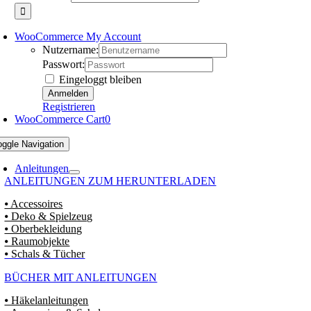
WooCommerce My Account
Nutzername:
Passwort:
Eingeloggt bleiben
Registrieren
WooCommerce Cart
0
oggle Navigation
Anleitungen
ANLEITUNGEN ZUM HERUNTERLADEN
⦁ Accessoires
⦁ Deko & Spielzeug
⦁ Oberbekleidung
⦁ Raumobjekte
⦁ Schals & Tücher
BÜCHER MIT ANLEITUNGEN
⦁ Häkelanleitungen