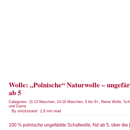
Wolle: „Polnische“ Naturwolle – ungefär
ab 5
Categories:
11-13 Maschen
,
14-16 Maschen
,
6 bis 8+
,
Reine Wolle
,
Sch
und Garne
By
strickstrand
2,8 min read
100 % polnische ungefärbte Schafwolle, Nd ab 5, über die [.