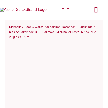
Zum
Inhalt
Togg
springen
Navi
Start
Startseite
»
Shop
»
Wolle: „Amigomira“ / Rosários4 – Stricknadel 4
bis 4.5/ Häkelnadel 3.5 – Baumwoll-Miniknäuel-Kits zu 6 Knäuel je
20 g à ca. 55 m
Anlei
Stric
Für D
Woll
Philo
Blog