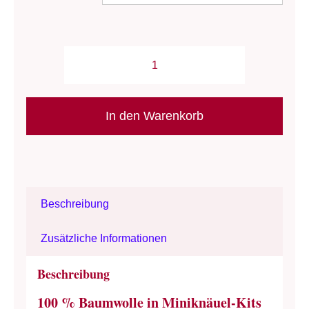
Wolle:
"Amigomira"
/
In den Warenkorb
Rosários4
-
Stricknadel
4
Beschreibung
bis
4.5/
Zusätzliche Informationen
Häkelnadel
3.5
Beschreibung
-
100 % Baumwolle in Miniknäuel-Kits
Baumwoll-