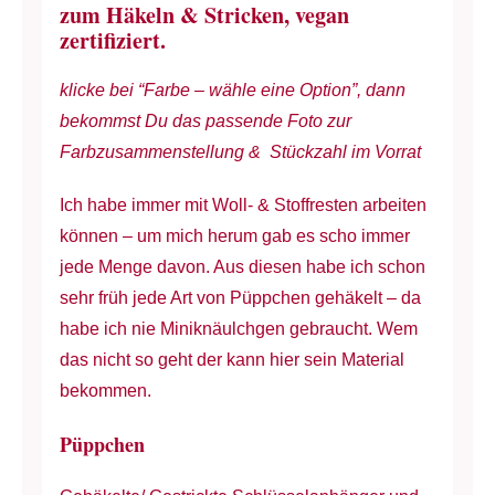
zum Häkeln & Stricken, vegan
Miniknäuel-
zertifiziert.
Kits
zu
klicke bei “Farbe – wähle eine Option”, dann
6
bekommst Du das passende Foto zur
Knäuel
Farbzusammenstellung & Stückzahl im Vorrat
je
Ich habe immer mit Woll- & Stoffresten arbeiten
20
können – um mich herum gab es scho immer
g
jede Menge davon. Aus diesen habe ich schon
à
sehr früh jede Art von Püppchen gehäkelt – da
ca.
habe ich nie Miniknäulchgen gebraucht. Wem
55
das nicht so geht der kann hier sein Material
m
bekommen.
Menge
Püppchen