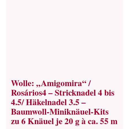
Term
Links
Konta
Vers
Zahl
Wolle: „Amigomira“ /
Rosários4 – Stricknadel 4 bis
Ware
4.5/ Häkelnadel 3.5 –
Baumwoll-Miniknäuel-Kits
Mein
zu 6 Knäuel je 20 g à ca. 55 m
Recht