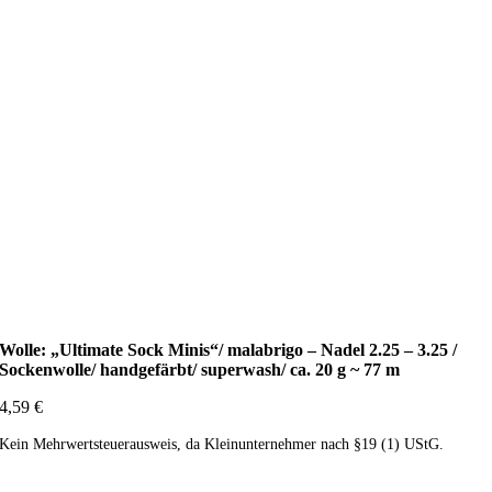
Wolle: „Ultimate Sock Minis“/ malabrigo – Nadel 2.25 – 3.25 /
Sockenwolle/ handgefärbt/ superwash/ ca. 20 g ~ 77 m
4,59
€
Kein Mehrwertsteuerausweis, da Kleinunternehmer nach §19 (1) UStG.