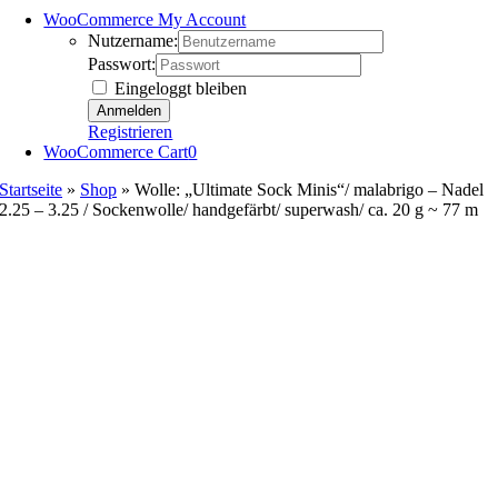
WooCommerce My Account
Nutzername:
Passwort:
Eingeloggt bleiben
Registrieren
WooCommerce Cart
0
Startseite
»
Shop
»
Wolle: „Ultimate Sock Minis“/ malabrigo – Nadel
2.25 – 3.25 / Sockenwolle/ handgefärbt/ superwash/ ca. 20 g ~ 77 m