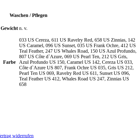
Waschen / Pflegen
Gewicht
n. v.
033 US Cereza, 611 US Ravelry Red, 658 US Zinnias, 142
US Caramel, 096 US Sunset, 035 US Frank Ochre, 412 US
Teal Feather, 247 US Whales Road, 150 US Azul Profundo,
807 US Côte d`Azure, 069 US Pearl Ten, 212 US Gris,
Farbe
Azul Profundo US 150, Caramel US 142, Cereza US 033,
Côte d`Azure US 807, Frank Ochre US 035, Gris US 212,
Pearl Ten US 069, Ravelry Red US 611, Sunset US 096,
Teal Feather US 412, Whales Road US 247, Zinnias US
658
ertrag widerrufen