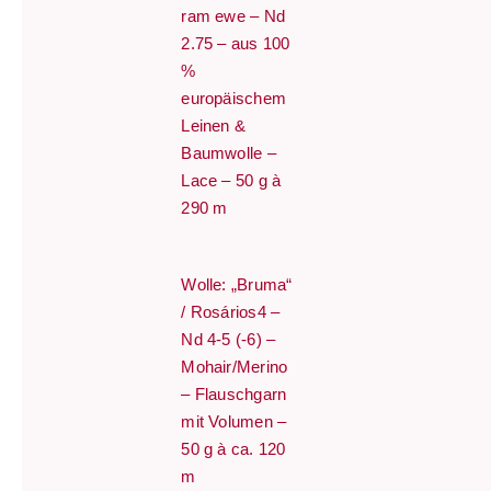
ram ewe – Nd
2.75 – aus 100
%
europäischem
Leinen &
Baumwolle –
Lace – 50 g à
290 m
Wolle: „Bruma“
/ Rosários4 –
Nd 4-5 (-6) –
Mohair/Merino
– Flauschgarn
mit Volumen –
50 g à ca. 120
m