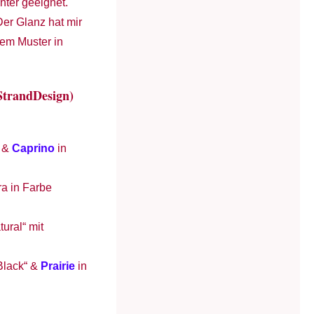
nter geeignet.
Der Glanz hat mir
hem Muster in
kStrandDesign)
“ &
Caprino
in
a in Farbe
ural“ mit
„Black“ &
Prairie
in