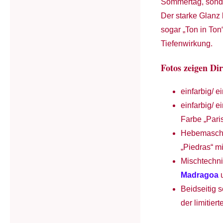
Sommertag, sonder
Der starke Glanz 
sogar „Ton in Ton
Tiefenwirkung.
Fotos zeigen Di
einfarbig/ e
einfarbig/ e
Farbe „Pari
Hebemasche
„Piedras“ m
Mischtechni
Madragoa
u
Beidseitig 
der limitier