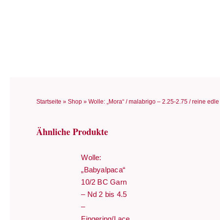
Zum
Inhalt
springen
Startseite
»
Shop
»
Wolle: „Mora“ / malabrigo – 2.25-2.75 / reine ed
Ähnliche Produkte
Wolle:
„Babyalpaca“
10/2 BC Garn
– Nd 2 bis 4.5
–
Fingering/Lace