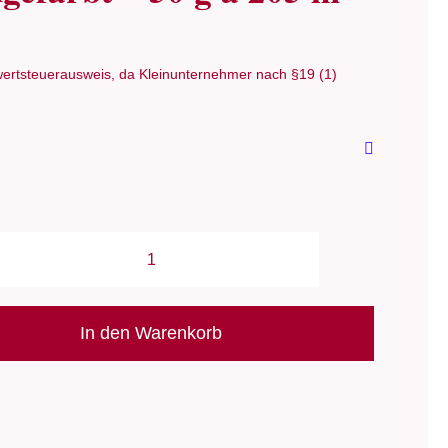
ertsteuerausweis, da Kleinunternehmer nach §19 (1)
Wolle:
"Mora"
/
In den Warenkorb
malabrigo
-
2.25-
2.75