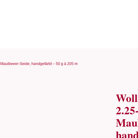
le Maulbeeer-Seide, handgefärbt – 50 g à 205 m
Woll
2.25-
Maul
hand