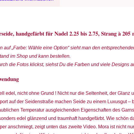
eide, handgefärbt für Nadel 2.25 bis 2.75, Strang à 205 
n auf „Farbe: Wähle eine Option“ sieht man den entsprechende
and im Shop und kann bestellen.
ch die Fotos klickst, siehst Du die Farben und viele Designs 
rwendung
nell edel, nicht ohne Grund ! Nicht nur die Seltenheit, der Glanz
ort auf der Seidenstraße machen Seide zu einem Luxusgut – b
aublichen Temperatur ausgleichenden Eigenschaften des Garns.
onders edel glänzend und traumhaft handgefärbt. Wie schön das
er anschmiegt, zeigt unten das zweite Video. Mora ist nicht nur