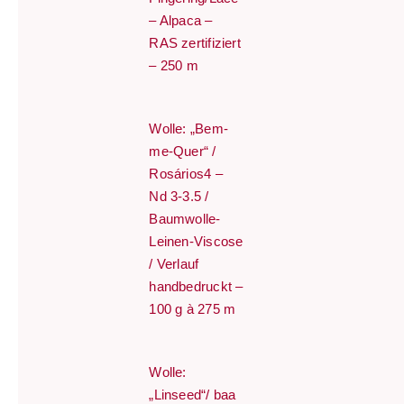
– Alpaca –
RAS zertifiziert
– 250 m
Wolle: „Bem-
me-Quer“ /
Rosários4 –
Nd 3-3.5 /
Baumwolle-
Leinen-Viscose
/ Verlauf
handbedruckt –
100 g à 275 m
Wolle:
„Linseed“/ baa