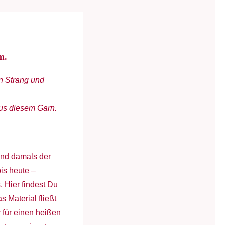
m.
n Strang und
aus diesem Garn.
 und damals der
is heute –
 Hier findest Du
 Material fließt
 für einen heißen