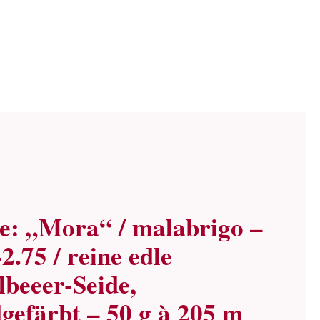
e: „Mora“ / malabrigo –
2.75 / reine edle
beeer-Seide,
gefärbt – 50 g à 205 m