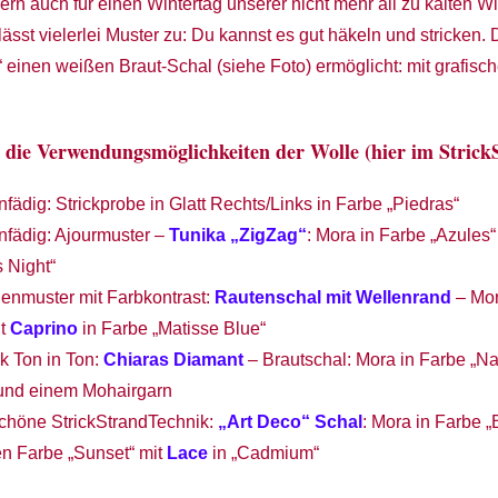
n auch für einen Wintertag unserer nicht mehr all zu kalten Wi
lässt vielerlei Muster zu: Du kannst es gut häkeln und stricken. 
“ einen weißen Braut-Schal (siehe Foto) ermöglicht: mit grafisc
r die Verwendungsmöglichkeiten der Wolle (hier im Stric
infädig: Strickprobe in Glatt Rechts/Links in Farbe „Piedras“
infädig: Ajourmuster –
Tunika „ZigZag“
: Mora in Farbe „Azules
s Night“
nmuster mit Farbkontrast:
Rautenschal mit Wellenrand
– Mor
it
Caprino
in Farbe „Matisse Blue“
k Ton in Ton:
Chiaras Diamant
– Brautschal: Mora in Farbe „Nat
nd einem Mohairgarn
schöne StrickStrandTechnik:
„Art Deco“ Schal
: Mora in Farbe 
ten Farbe „Sunset“ mit
Lace
in „Cadmium“