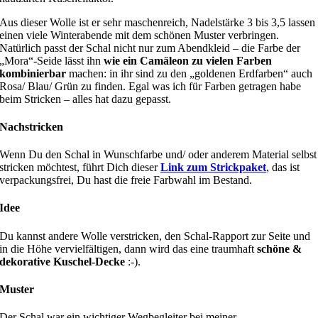
Aus dieser Wolle ist er sehr maschenreich, Nadelstärke 3 bis 3,5 lassen
einen viele Winterabende mit dem schönen Muster verbringen.
Natürlich passt der Schal nicht nur zum Abendkleid – die Farbe der
„Mora“-Seide lässt ihn
wie ein Camäleon zu vielen Farben
kombinierbar
machen: in ihr sind zu den „goldenen Erdfarben“ auch
Rosa/ Blau/ Grün zu finden. Egal was ich für Farben getragen habe
beim Stricken – alles hat dazu gepasst.
Nachstricken
Wenn Du den Schal in Wunschfarbe und/ oder anderem Material selbst
stricken möchtest, führt Dich dieser
Link zum Strickpaket
, das ist
verpackungsfrei, Du hast die freie Farbwahl im Bestand.
Idee
Du kannst andere Wolle verstricken, den Schal-Rapport zur Seite und
in die Höhe vervielfältigen, dann wird das eine traumhaft
schöne &
dekorative Kuschel-Decke
:-).
Muster
Der Schal war ein wichtiger Wegbegleiter bei meiner