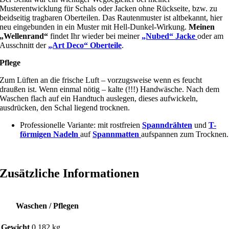
Musterentwicklung für Schals oder Jacken ohne Rückseite, bzw. zu
beidseitig tragbaren Oberteilen. Das Rautenmuster ist altbekannt, hier
neu eingebunden in ein Muster mit Hell-Dunkel-Wirkung.
Meinen
„Wellenrand“
findet Ihr wieder bei meiner
„Nubed“ Jacke
oder am
Ausschnitt der
„Art Deco“ Oberteile
.
Pflege
Zum Lüften an die frische Luft – vorzugsweise wenn es feucht
draußen ist. Wenn einmal nötig – kalte (!!!) Handwäsche. Nach dem
Waschen flach auf ein Handtuch auslegen, dieses aufwickeln,
ausdrücken, den Schal liegend trocknen.
Professionelle Variante: mit rostfreien
Spanndrähten
und
T-
förmigen Nadeln
auf
Spannmatten
aufspannen zum Trocknen.
Zusätzliche Informationen
Waschen / Pflegen
Gewicht
0,182 kg