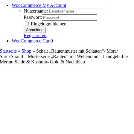
WooCommerce My Account
Nutzername:
Passwort:
Eingeloggt bleiben
Registrieren
WooCommerce Cart
0
Startseite
»
Shop
»
Schal: „Rautenmuster mit Schatten“- Mora/
StrickStrand – Musterserie „Rauten“ mit Wellenrand – handgefärbte
Merino Seide & Kashmir- Gold & Nachtblau