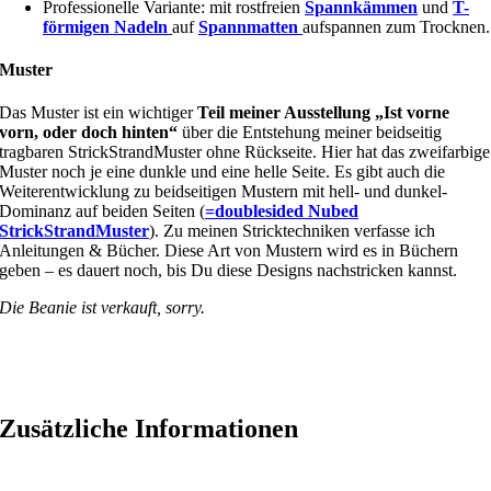
Professionelle Variante: mit rostfreien
Spannkämmen
und
T-
förmigen Nadeln
auf
Spannmatten
aufspannen zum Trocknen.
Muster
Das Muster ist ein wichtiger
Teil meiner Ausstellung „Ist vorne
vorn, oder doch hinten“
über die Entstehung meiner beidseitig
tragbaren StrickStrandMuster ohne Rückseite. Hier hat das zweifarbige
Muster noch je eine dunkle und eine helle Seite. Es gibt auch die
Weiterentwicklung zu beidseitigen Mustern mit hell- und dunkel-
Dominanz auf beiden Seiten (
=doublesided Nubed
StrickStrandMuster
). Zu meinen Stricktechniken verfasse ich
Anleitungen & Bücher. Diese Art von Mustern wird es in Büchern
geben – es dauert noch, bis Du diese Designs nachstricken kannst.
Die Beanie ist verkauft, sorry.
Zusätzliche Informationen