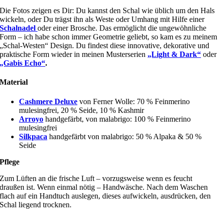
Die Fotos zeigen es Dir: Du kannst den Schal wie üblich um den Hals
wickeln, oder Du trägst ihn als Weste oder Umhang mit Hilfe einer
Schalnadel
oder einer Brosche. Das ermöglicht die ungewöhnliche
Form – ich habe schon immer Geometrie geliebt, so kam es zu meinem
„Schal-Westen“ Design. Du findest diese innovative, dekorative und
praktische Form wieder in meinen Musterserien
„Light & Dark“
oder
„Gabis Echo“
.
Material
Cashmere Deluxe
von Ferner Wolle: 70 % Feinmerino
mulesingfrei, 20 % Seide, 10 % Kashmir
Arroyo
handgefärbt, von malabrigo: 100 % Feinmerino
mulesingfrei
Silkpaca
handgefärbt von malabrigo: 50 % Alpaka & 50 %
Seide
Pflege
Zum Lüften an die frische Luft – vorzugsweise wenn es feucht
draußen ist. Wenn einmal nötig – Handwäsche. Nach dem Waschen
flach auf ein Handtuch auslegen, dieses aufwickeln, ausdrücken, den
Schal liegend trocknen.