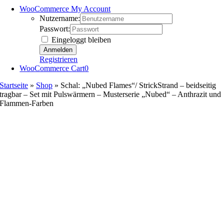
WooCommerce My Account
Nutzername:
Passwort:
Eingeloggt bleiben
Registrieren
WooCommerce Cart
0
Startseite
»
Shop
»
Schal: „Nubed Flames“/ StrickStrand – beidseitig
tragbar – Set mit Pulswärmern – Musterserie „Nubed“ – Anthrazit und
Flammen-Farben