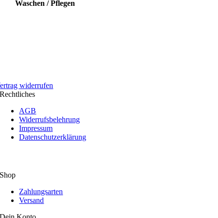
Waschen / Pflegen
ertrag widerrufen
Rechtliches
AGB
Widerrufsbelehrung
Impressum
Datenschutzerklärung
Shop
Zahlungsarten
Versand
Dein Konto