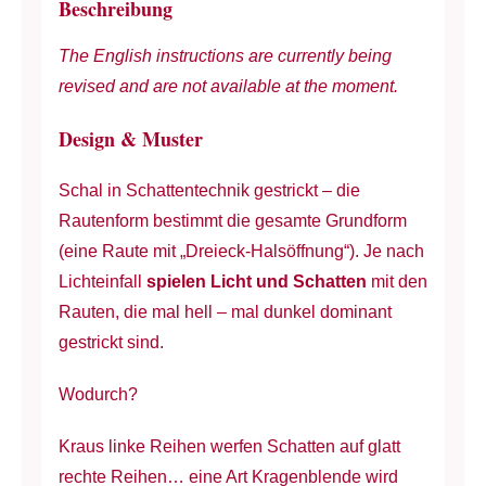
Beschreibung
-
The English instructions are currently being
schattentechnik
revised and are not available at the moment.
-
Nd
Design & Muster
4.5-
Alpaka
Schal in Schattentechnik gestrickt – die
&
Rautenform bestimmt die gesamte Grundform
Kamel
(eine Raute mit „Dreieck-Halsöffnung“). Je nach
-
Lichteinfall
spielen Licht und Schatten
mit den
Dt
Rauten, die mal hell – mal dunkel dominant
&
gestrickt sind.
Engl
Menge
Wodurch?
Kraus linke Reihen werfen Schatten auf glatt
rechte Reihen… eine Art Kragenblende wird