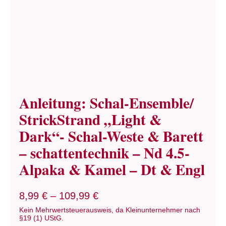
Term
Links
Konta
Anleitung: Schal-Ensemble/
Vers
StrickStrand „Light &
Dark“- Schal-Weste & Barett
Zahl
– schattentechnik – Nd 4.5-
Alpaka & Kamel – Dt & Engl
Ware
Mein
8,99
€
–
109,99
€
Kein Mehrwertsteuerausweis, da Kleinunternehmer nach
§19 (1) UStG.
Recht