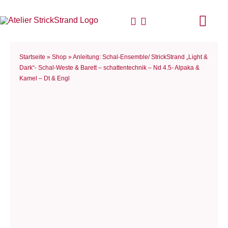
Zum
Inhalt
Togg
springen
Navi
Start
Startseite
»
Shop
»
Anleitung: Schal-Ensemble/ StrickStrand „Light &
Dark“- Schal-Weste & Barett – schattentechnik – Nd 4.5- Alpaka &
Kamel – Dt & Engl
Anlei
Stric
Für D
Woll
Philo
Blog