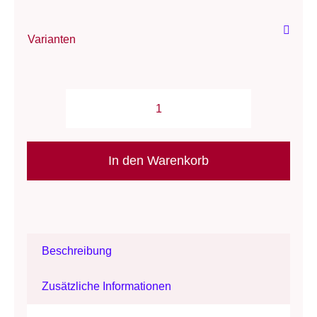
Varianten
Anleitung:
Schal-
Ensemble/
In den Warenkorb
StrickStrand
"Light
Alternative:
&
Dark"-
Beschreibung
Schal-
Weste
Zusätzliche Informationen
&
Barett