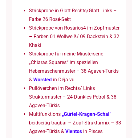
Strickprobe in Glatt Rechts/Glatt Links –
Farbe 26 Rosé-Sekt
Strickprobe von Rosários4 im Zopfmuster
– Farben 01 Wollweiß/ 09 Backstein & 32
Khaki
Strickprobe für meine Miusterserie
„Chiaras Squares“ im speziellen
Hebemaschenmuster – 38 Agaven-Türkis
&
Worsted
in Déja vu
Pullöverchen im Rechts/ Links
Strukturmuster – 24 Dunkles Petrol & 38
Agaven-Türkis
Multifunktions
„Gürtel-Kragen-Schal“
–
beidseitig tragbar – Zopf-Strukturmix – 38
Agaven-Türkis &
Vientos
in Pisces