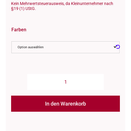
Kein Mehrwertsteuerausweis, da Kleinunternehmer nach
§19 (1) UStG.
Farben
Option auswählen
Wolle:
"Bio
Wool"
In den Warenkorb
/
Rosários4
Alternative:
-