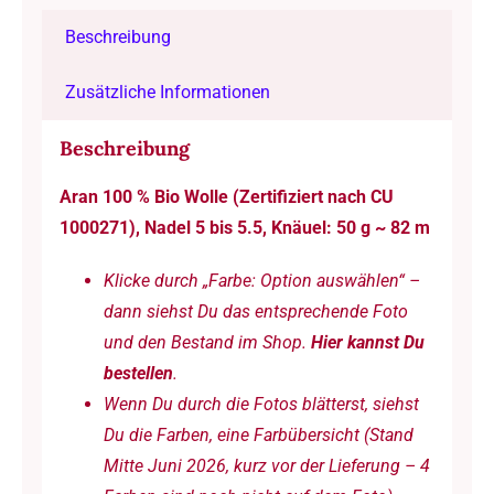
Nadel
Beschreibung
5-
5.5
Zusätzliche Informationen
/
GOTS
Beschreibung
zertifiziert
Aran 100 % Bio Wolle (Zertifiziert nach CU
-
1000271), Nadel 5 bis 5.5, Knäuel: 50 g ~ 82 m
50
g
Klicke durch „Farbe: Option auswählen“ –
à
dann siehst Du das entsprechende Foto
82
und den Bestand im Shop.
Hier kannst Du
m
bestellen
.
Menge
Wenn Du durch die Fotos blätterst, siehst
Du die Farben, eine Farbübersicht (Stand
Mitte Juni 2026, kurz vor der Lieferung – 4