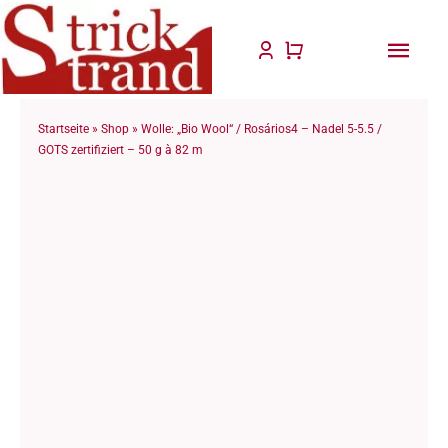
Zum
Inhalt
Togg
springen
Navi
Start
Startseite
»
Shop
»
Wolle: „Bio Wool“ / Rosários4 – Nadel 5-5.5 /
GOTS zertifiziert – 50 g à 82 m
Anlei
Stric
Für D
Wolle
Philo
Blog