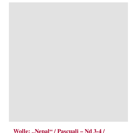
Wolle: „Nepal“ / Pascuali – Nd 3-4 /