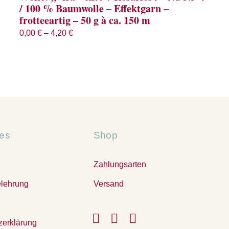
/ 100 % Baumwolle – Effektgarn –
frotteeartig – 50 g à ca. 150 m
0,00
€
–
4,20
€
hes
Shop
Zahlungsarten
elehrung
Versand
zerklärung