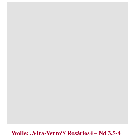
Wolle: „Vira-Vento“/ Rosários4 – Nd 3.5-4