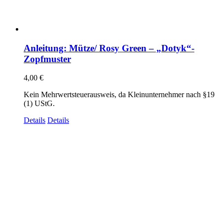
Anleitung: Mütze/ Rosy Green – „Dotyk“-
Zopfmuster
4,00
€
Kein Mehrwertsteuerausweis, da Kleinunternehmer nach §19
(1) UStG.
Details
Details