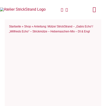
Zum
Inhalt
Togg
springen
Navi
Start
Startseite
»
Shop
»
Anleitung: Mütze/ StrickStrand – „Gabis Echo“/
„Wilfrieds Echo“ – Strickmütze – Hebemaschen-Mix – Dt & Engl
Anlei
Stric
Für D
Woll
Philo
Blog