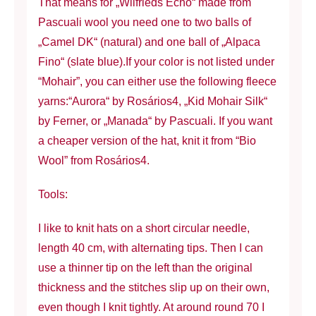
That means for „Wilfrieds Echo“ made from
Pascuali wool you need one to two balls of
„Camel DK“ (natural) and one ball of „Alpaca
Fino“ (slate blue).If your color is not listed under
“Mohair”, you can either use the following fleece
yarns:“Aurora“ by Rosários4, „Kid Mohair Silk“
by Ferner, or „Manada“ by Pascuali. If you want
a cheaper version of the hat, knit it from “Bio
Wool” from Rosários4.
Tools:
I like to knit hats on a short circular needle,
length 40 cm, with alternating tips. Then I can
use a thinner tip on the left than the original
thickness and the stitches slip up on their own,
even though I knit tightly. At around round 70 I