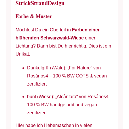
StrickStrandDesign
Strukturmuster
Farbe & Muster
-
100
Möchtest Du ein Oberteil in
Farben einer
%
blühenden Schwarzwald-Wiese
einer
BW
Lichtung? Dann bist Du hier richtig. Dies ist ein
-
Unikat.
vegan
-
Dunkelgrün /Wald): „For Nature“ von
Grün
Rosários4 – 100 % BW GOTS & vegan
&
zertifiziert
Wiesenbunt
Menge
bunt (Wiese): „Alcântara“ von Rosários4 –
100 % BW handgefärbt und vegan
zertifiziert
Hier habe ich Hebemaschen in vielen