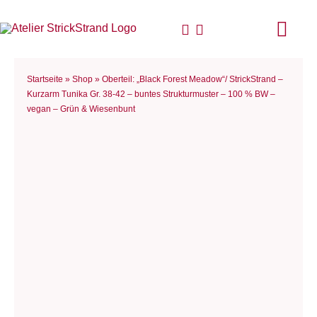
Zum
Inhalt
Togg
springen
Navi
Start
Startseite
»
Shop
»
Oberteil: „Black Forest Meadow“/ StrickStrand –
Kurzarm Tunika Gr. 38-42 – buntes Strukturmuster – 100 % BW –
vegan – Grün & Wiesenbunt
Anlei
Stric
Für D
Woll
Philo
Blog