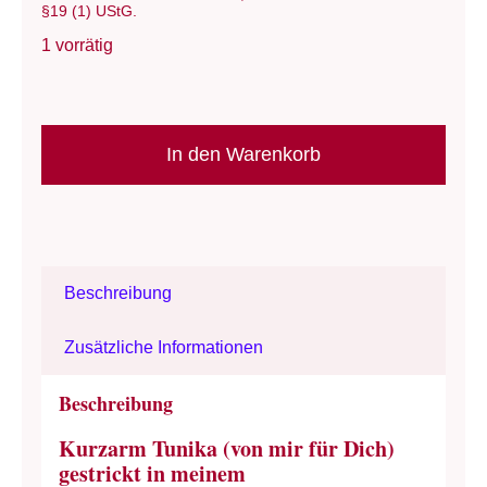
§19 (1) UStG.
1 vorrätig
Oberteil:
"Black
In den Warenkorb
Forest
Meadow"/
StrickStrand
-
Beschreibung
Kurzarm
Tunika
Zusätzliche Informationen
Gr.
38-
Beschreibung
42
Kurzarm Tunika (von mir für Dich)
-
gestrickt in meinem
buntes