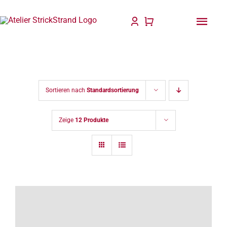
Zum
Inhalt
Togg
springen
Navi
Start
Anlei
Sortieren nach
Standardsortierung
Stric
Zeige
12 Produkte
Für D
Wolle
Philo
Blog