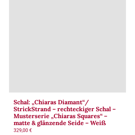
Term
Links
Konta
Vers
Zahl
Ware
Schal: „Chiaras Diamant“/
StrickStrand – rechteckiger Schal –
Musterserie „Chiaras Squares“ –
Mein
matte & glänzende Seide – Weiß
329,00
€
Recht