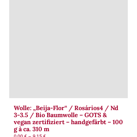
Wolle: „Beija-Flor“ / Rosários4 / Nd
3-3.5 / Bio Baumwolle – GOTS &
vegan zertifiziert – handgefärbt – 100
g à ca. 310 m
0,00
€
–
9,15
€