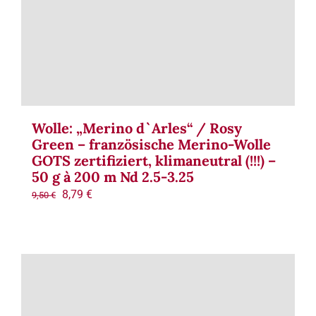
Wolle: „Merino d`Arles“ / Rosy
Green – französische Merino-Wolle
GOTS zertifiziert, klimaneutral (!!!) –
50 g à 200 m Nd 2.5-3.25
Ursprünglicher
Aktueller
8,79
€
9,50
€
Preis
Preis
war:
ist:
9,50 €
8,79 €.