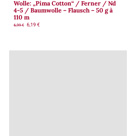
Wolle: „Pima Cotton“ / Ferner / Nd
4-5 / Baumwolle – Flausch – 50 g à
110 m
Ursprünglicher
Aktueller
6,19
€
6,99
€
Preis
Preis
war:
ist:
6,99 €
6,19 €.