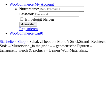
WooCommerce My Account
Nutzername:
Passwort:
Eingeloggt bleiben
Registrieren
WooCommerce Cart
0
Startseite
»
Shop
»
Schal: „Theodors Mond“/ StrickStrand- Rechteck-
Stola – Musterserie „in the grid“ – – geometrische Figuren –
transparent, weich & exclusiv – Leinen-Woll-Materialmix