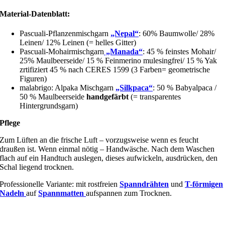
Material-Datenblatt:
Pascuali-Pflanzenmischgarn
„Nepal“
: 60% Baumwolle/ 28%
Leinen/ 12% Leinen (= helles Gitter)
Pascuali-Mohairmischgarn
„Manada“
: 45 % feinstes Mohair/
25% Maulbeerseide/ 15 % Feinmerino mulesingfrei/ 15 % Yak
zrtifiziert 45 % nach CERES 1599 (3 Farben= geometrische
Figuren)
malabrigo: Alpaka Mischgarn
„Silkpaca“
: 50 % Babyalpaca /
50 % Maulbeerseide
handgefärbt
(= transparentes
Hintergrundsgarn)
Pflege
Zum Lüften an die frische Luft – vorzugsweise wenn es feucht
draußen ist. Wenn einmal nötig – Handwäsche. Nach dem Waschen
flach auf ein Handtuch auslegen, dieses aufwickeln, ausdrücken, den
Schal liegend trocknen.
Professionelle Variante: mit rostfreien
Spanndrähten
und
T-förmigen
Nadeln
auf
Spannmatten
aufspannen zum Trocknen.