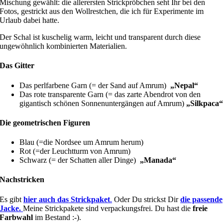
Mischung gewählt: die allerersten Strickpröbchen seht Ihr bei den
Fotos, gestrickt aus den Wollrestchen, die ich für Experimente im
Urlaub dabei hatte.
Der Schal ist kuschelig warm, leicht und transparent durch diese
ungewöhnlich kombinierten Materialien.
Das Gitter
Das perlfarbene Garn (= der Sand auf Amrum)
„Nepal“
Das rote transparente Garn (= das zarte Abendrot von den
gigantisch schönen Sonnenuntergängen auf Amrum)
„Silkpaca
Die geometrischen Figuren
Blau (=die Nordsee um Amrum herum)
Rot (=der Leuchtturm von Amrum)
Schwarz (= der Schatten aller Dinge)
„Manada“
Nachstricken
Es gibt
hier auch das Strickpaket
.
Oder Du strickst Dir
die passende
Jacke.
Meine Strickpakete sind verpackungsfrei. Du hast die
freie
Farbwahl
im Bestand :-).