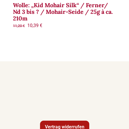
Wolle: „Kid Mohair Silk“ / Ferner/
Nd 3 bis ? / Mohair-Seide / 25g à ca.
210m
Ursprünglicher
Aktueller
10,39
€
11,20
€
Preis
Preis
war:
ist:
11,20 €
10,39 €.
Vertrag widerrufen