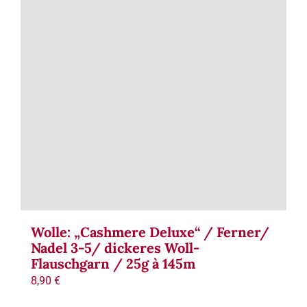
Term
Links
Konta
Vers
Zahl
Ware
Wolle: „Cashmere Deluxe“ / Ferner/
Nadel 3-5/ dickeres Woll-
Flauschgarn / 25g à 145m
Mein
8,90
€
Recht