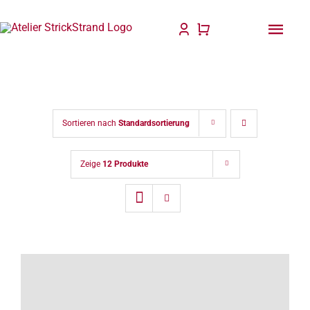
Zum
Inhalt
Togg
springen
Navi
Start
Anlei
Sortieren nach
Standardsortierung
Stric
Zeige
12 Produkte
Für D
Wolle
Philo
Blog