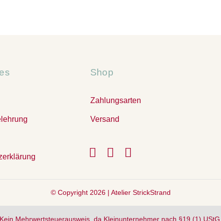
hes
Shop
Zahlungsarten
elehrung
Versand
zerklärung
© Copyright 2026 |
Atelier StrickStrand
Kein Mehrwertsteuerausweis, da Kleinunternehmer nach §19 (1) UStG