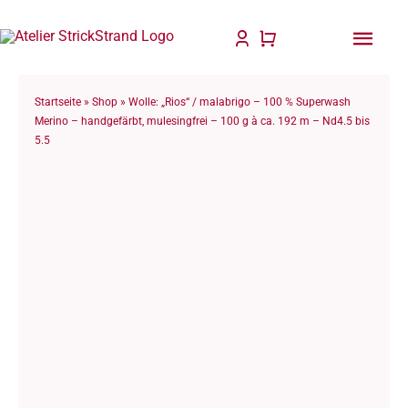
Zum
Inhalt
Togg
springen
Navi
Startseite
Startseite
»
Shop
»
Wolle: „Rios“ / malabrigo – 100 % Superwash
Merino – handgefärbt, mulesingfrei – 100 g à ca. 192 m – Nd4.5 bis
5.5
Anleitungen & Bücher
Strick & Taschenzubehör
Für Dich gefertigt
Wolle & Garne
Philosophie
Blog