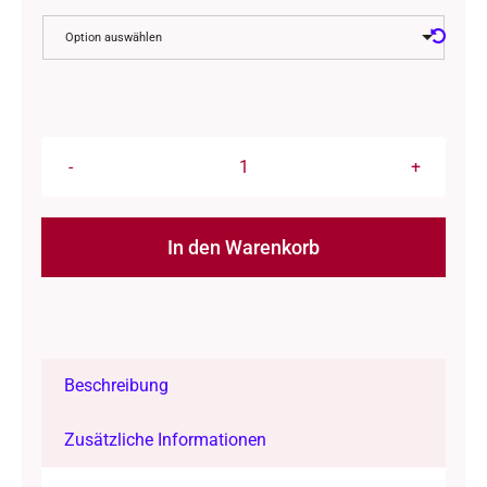
Option auswählen
Wolle:
"Rios"
/
In den Warenkorb
malabrigo
-
Alternative:
100
%
Beschreibung
Superwash
Merino
Zusätzliche Informationen
-
handgefärbt,