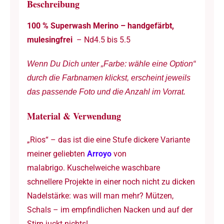
Beschreibung
mulesingfrei
100 % Superwash Merino – handgefärbt,
-
mulesingfrei
– Nd4.5 bis 5.5
100
g
Wenn Du Dich unter „Farbe: wähle eine Option“
à
durch die Farbnamen klickst, erscheint jeweils
ca.
das passende Foto und die Anzahl im Vorrat.
192
m
Material & Verwendung
-
Nd4.5
„Rios“ – das ist die eine Stufe dickere Variante
bis
meiner geliebten
Arroyo
von
5.5
malabrigo. Kuschelweiche waschbare
Menge
schnellere Projekte in einer noch nicht zu dicken
Nadelstärke: was will man mehr? Mützen,
Schals – im empfindlichen Nacken und auf der
Stirn juckt nichts!