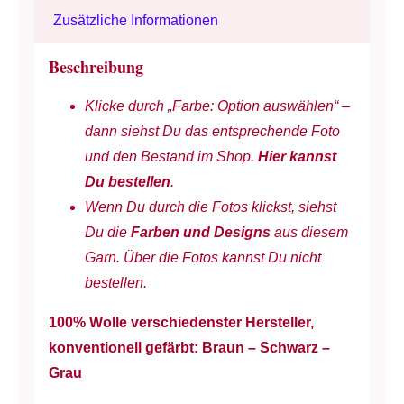
-
Zusätzliche Informationen
(Filz)wolle
-
Beschreibung
Nadel
Klicke durch „Farbe: Option auswählen“ –
7/8
dann siehst Du das entsprechende Foto
-
und den Bestand im Shop.
Hier kannst
schnelle
Du bestellen
.
Projekte
Wenn Du durch die Fotos klickst, siehst
-
Du die
Farben und Designs
aus diesem
50
Garn. Über die Fotos kannst Du nicht
g
bestellen.
à
50
100% Wolle verschiedenster Hersteller,
m
konventionell gefärbt: Braun – Schwarz –
Menge
Grau