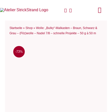
Zum
Inhalt
Togg
springen
Navi
Start
Startseite
»
Shop
»
Wolle: „Bulky“-Malkasten – Braun, Schwarz &
Grau – (Filz)wolle – Nadel 7/8 – schnelle Projekte – 50 g à 50 m
Anlei
-73%
Stric
Für D
Woll
Philo
Blog