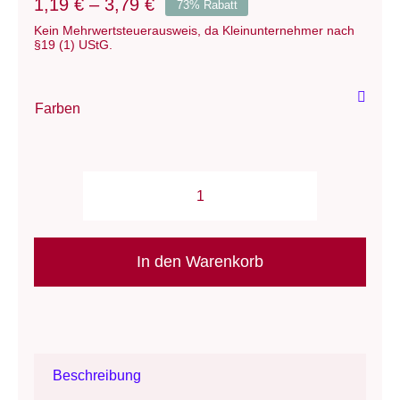
1,19
€
–
3,79
€
73% Rabatt
Kein Mehrwertsteuerausweis, da Kleinunternehmer nach
§19 (1) UStG.
Farben
Wolle:
"Bulky"-
Malkasten
In den Warenkorb
-
Braun,
Schwarz
&
Beschreibung
Grau