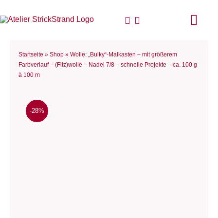
Zum
Inhalt
Togg
springen
Navi
Start
Startseite
»
Shop
»
Wolle: „Bulky“-Malkasten – mit größerem
Farbverlauf – (Filz)wolle – Nadel 7/8 – schnelle Projekte – ca. 100 g
à 100 m
Anlei
Stric
-28%
Für D
Woll
Philo
Blog