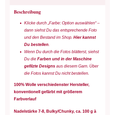
-
Nadel
Beschreibung
7/8
Klicke durch „Farbe: Option auswählen“ –
-
dann siehst Du das entsprechende Foto
schnelle
und den Bestand im Shop.
Hier kannst
Projekte
Du bestellen
.
-
Wenn Du durch die Fotos blätterst, siehst
ca.
Du die
Farben und in der Maschine
100
gefilzte Designs
aus diesem Garn. Über
g
die Fotos kannst Du nicht bestellen.
à
100
100% Wolle verschiedenster Hersteller,
m
konventionell gefärbt mit größerem
Menge
Farbverlauf
Nadelstärke 7-8, Bulky/Chunky, ca. 100 g à