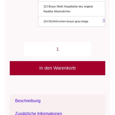
113 Braun Weiß Hauptfarbe des original
Nautilus Maskottchen
114 Eichhörnchen-braun-grau-beige
Wolle:
"Bulky"-
Malkasten
In den Warenkorb
-
mit
größerem
Farbverlauf
Beschreibung
-
(Filz)wolle
Zusätzliche Informationen