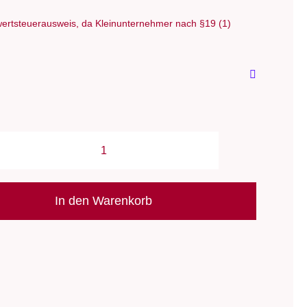
ertsteuerausweis, da Kleinunternehmer nach §19 (1)
Taschenzubehör:
Schulterriemen
125
In den Warenkorb
cm
/
miyako
-
Echtleder