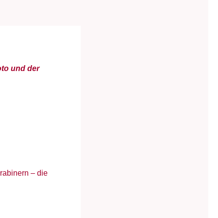
oto und der
abinern – die