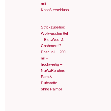
mit
Knopfverschluss
Strickzubehör:
Wollwaschmittel
– Bio „Wool &
Cashmere“/
Pascuali – 200
ml –
hochwertig –
NaWaRo ohne
Farb &
Duftstoffe –
ohne Palmöl