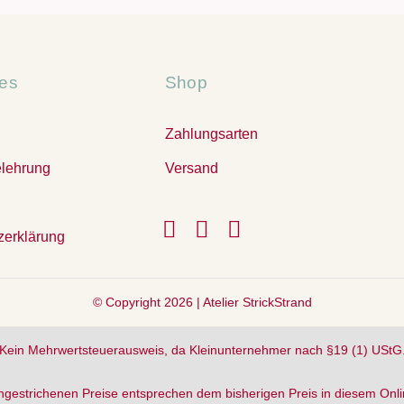
hes
Shop
Zahlungsarten
elehrung
Versand
zerklärung
© Copyright 2026 |
Atelier StrickStrand
Kein Mehrwertsteuerausweis, da Kleinunternehmer nach §19 (1) UStG
hgestrichenen Preise entsprechen dem bisherigen Preis in diesem Onl