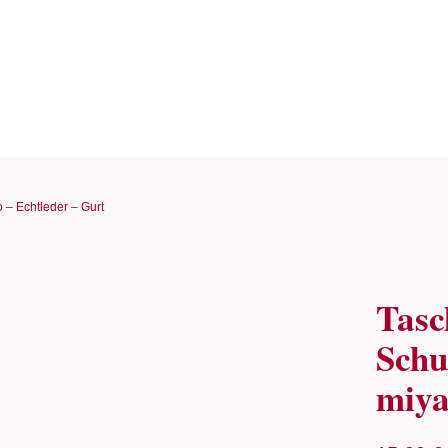
 – Echtleder – Gurt
Tasc
Schu
miya