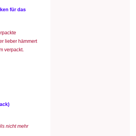
ken für das
erpackte
er lieber hämmert
m verpackt.
ack)
ils nicht mehr