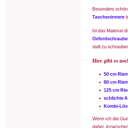
Besonders schön 
Tascheninnere
b
Ist das Material d
Oxfordschrauben
statt zu schraube
Hier gibt es no
50 cm Rie
80 cm Rie
125 cm Rie
schlichte 
Kombi-Lösu
Wenn ich die Gurt
dabei. Inzwische