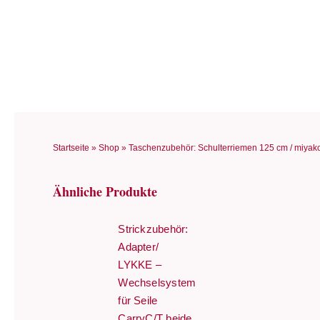
Zum
Inhalt
springen
Startseite
»
Shop
»
Taschenzubehör: Schulterriemen 125 cm / miyako
Ähnliche Produkte
Strickzubehör:
Adapter/
LYKKE –
Wechselsystem
für Seile
CarryC/T beide