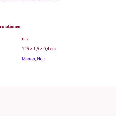
ormationen
n. v.
125 × 1,5 × 0,4 cm
Marron
,
Noir