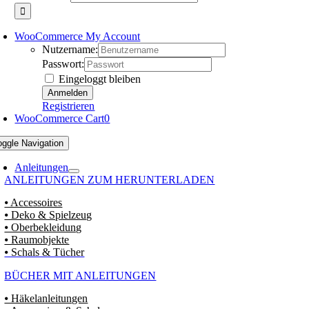
WooCommerce My Account
Nutzername:
Passwort:
Eingeloggt bleiben
Registrieren
WooCommerce Cart
0
oggle Navigation
Anleitungen
ANLEITUNGEN ZUM HERUNTERLADEN
⦁ Accessoires
⦁ Deko & Spielzeug
⦁ Oberbekleidung
⦁ Raumobjekte
⦁ Schals & Tücher
BÜCHER MIT ANLEITUNGEN
⦁ Häkelanleitungen