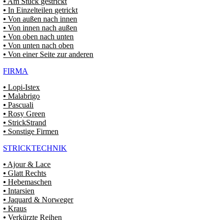
⦁ Am Stück gestrickt
⦁ In Einzelteilen getrickt
⦁ Von außen nach innen
⦁ Von innen nach außen
⦁ Von oben nach unten
⦁ Von unten nach oben
⦁ Von einer Seite zur anderen
FIRMA
⦁ Lopi-Istex
⦁ Malabrigo
⦁ Pascuali
⦁ Rosy Green
⦁ StrickStrand
⦁ Sonstige Firmen
STRICKTECHNIK
⦁ Ajour & Lace
⦁ Glatt Rechts
⦁ Hebemaschen
⦁ Intarsien
⦁ Jaquard & Norweger
⦁ Kraus
⦁ Verkürzte Reihen