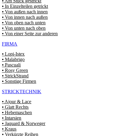
⦁ Am Stück gestrickt
⦁ In Einzelteilen getrickt
⦁ Von außen nach innen
⦁ Von innen nach außen
⦁ Von oben nach unten
⦁ Von unten nach oben
⦁ Von einer Seite zur anderen
FIRMA
⦁ Lopi-Istex
⦁ Malabrigo
⦁ Pascuali
⦁ Rosy Green
⦁ StrickStrand
⦁ Sonstige Firmen
STRICKTECHNIK
⦁ Ajour & Lace
⦁ Glatt Rechts
⦁ Hebemaschen
⦁ Intarsien
⦁ Jaquard & Norweger
⦁ Kraus
⦁ Verkürzte Reihen