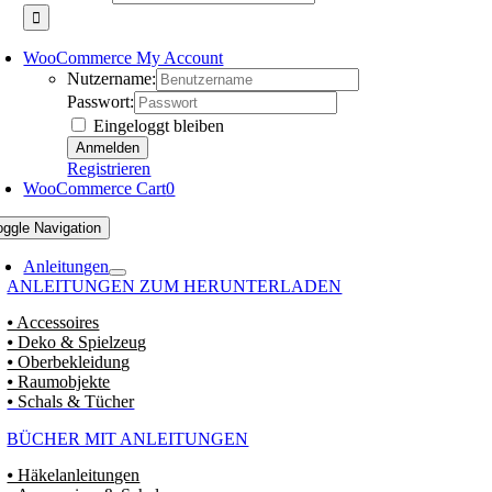
WooCommerce My Account
Nutzername:
Passwort:
Eingeloggt bleiben
Registrieren
WooCommerce Cart
0
oggle Navigation
Anleitungen
ANLEITUNGEN ZUM HERUNTERLADEN
⦁ Accessoires
⦁ Deko & Spielzeug
⦁ Oberbekleidung
⦁ Raumobjekte
⦁ Schals & Tücher
BÜCHER MIT ANLEITUNGEN
⦁ Häkelanleitungen