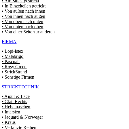
⦁ Am Stück gestrickt
⦁ In Einzelteilen getrickt
⦁ Von außen nach innen
⦁ Von innen nach außen
⦁ Von oben nach unten
⦁ Von unten nach oben
⦁ Von einer Seite zur anderen
FIRMA
⦁ Lopi-Istex
⦁ Malabrigo
⦁ Pascuali
⦁ Rosy Green
⦁ StrickStrand
⦁ Sonstige Firmen
STRICKTECHNIK
⦁ Ajour & Lace
⦁ Glatt Rechts
⦁ Hebemaschen
⦁ Intarsien
⦁ Jaquard & Norweger
⦁ Kraus
⦁ Verkürzte Reihen