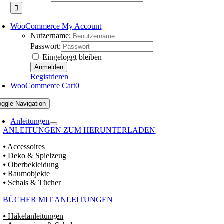
WooCommerce My Account
Nutzername:
Passwort:
Eingeloggt bleiben
Registrieren
WooCommerce Cart
0
oggle Navigation
Anleitungen
ANLEITUNGEN ZUM HERUNTERLADEN
⦁ Accessoires
⦁ Deko & Spielzeug
⦁ Oberbekleidung
⦁ Raumobjekte
⦁ Schals & Tücher
BÜCHER MIT ANLEITUNGEN
⦁ Häkelanleitungen