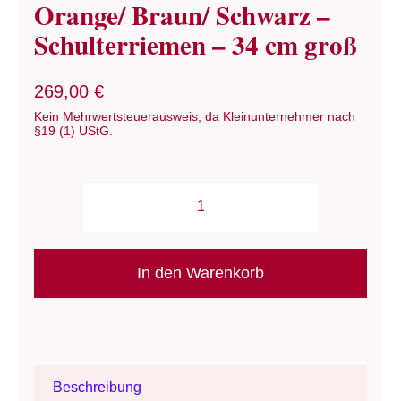
Orange/ Braun/ Schwarz –
Schulterriemen – 34 cm groß
269,00
€
Kein Mehrwertsteuerausweis, da Kleinunternehmer nach
§19 (1) UStG.
Tasche:
Eulentasche
-
In den Warenkorb
Orange/
Braun/
Schwarz
-
Beschreibung
Schulterriemen