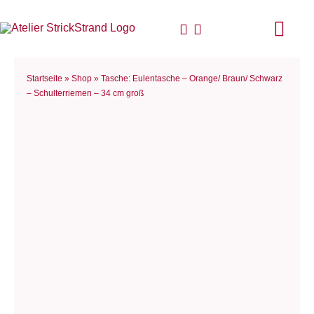
Zum
Inhalt
Togg
springen
Navi
Start
Startseite
»
Shop
»
Tasche: Eulentasche – Orange/ Braun/ Schwarz
– Schulterriemen – 34 cm groß
Anlei
Stric
Für D
Woll
Philo
Blog