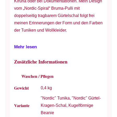
Kiruna oder bei Dokumentationen. Mein Design
Menge
vom „Nordic-Spiral“ Bruma-Pulli mit
doppelseitig tragbarem Gürtelschal folgt frei
meinen Erinnerungen der Form und den Farben
der Tuniken und Wollkleider.
Mehr lesen
Zusätzliche Informationen
Waschen / Pflegen
Gewicht
0,4 kg
"Nordic" Tunika, "Nordic" Gürtel-
Variante
Kragen-Schal, Kugelförmige
Beanie