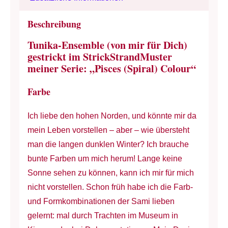
-
Tunika,
Beschreibung
Gürtel-
Tunika-Ensemble (von mir für Dich)
Kragen-
gestrickt im StrickStrandMuster
Schal
meiner Serie: „Pisces (Spiral) Colour“
&
Farbe
Mütze
-
Ich liebe den hohen Norden, und könnte mir da
Portugiesische
mein Leben vorstellen – aber – wie übersteht
Wolle
man die langen dunklen Winter? Ich brauche
&
bunte Farben um mich herum! Lange keine
Mohair
Sonne sehen zu können, kann ich mir für mich
-
nicht vorstellen. Schon früh habe ich die Farb-
Blau
und Formkombinationen der Sami lieben
&
gelernt: mal durch Trachten im Museum in
Orange