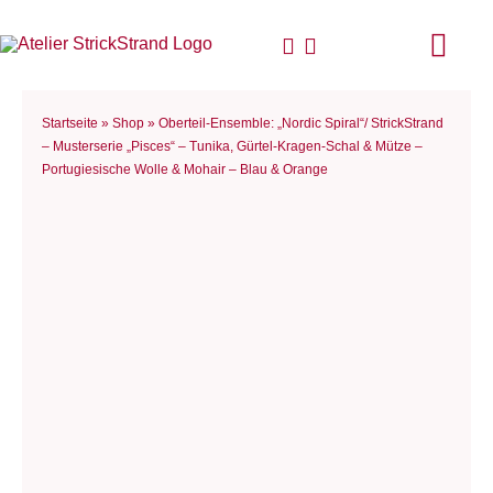
Zum
Inhalt
Togg
springen
Navi
Start
Startseite
»
Shop
»
Oberteil-Ensemble: „Nordic Spiral“/ StrickStrand
– Musterserie „Pisces“ – Tunika, Gürtel-Kragen-Schal & Mütze –
Portugiesische Wolle & Mohair – Blau & Orange
Anlei
Stric
Für D
Woll
Philo
Blog