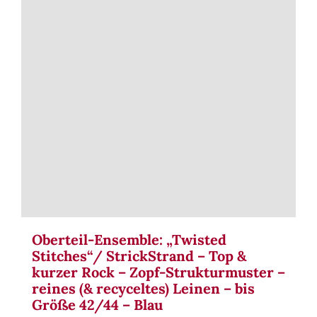
Term
Links
Konta
Vers
Zahl
Ware
Oberteil-Ensemble: „Twisted
Stitches“/ StrickStrand – Top &
kurzer Rock – Zopf-Strukturmuster –
Mein
reines (& recyceltes) Leinen – bis
Größe 42/44 – Blau
Recht