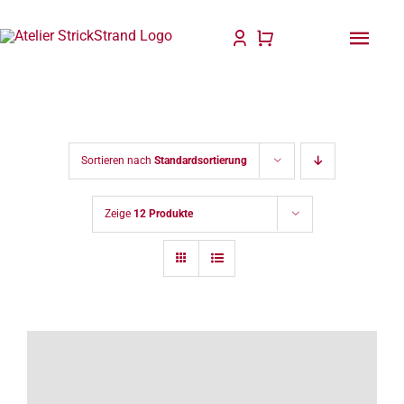
Zum
Inhalt
Togg
springen
Navi
Start
Anlei
Sortieren nach
Standardsortierung
Stric
Zeige
12 Produkte
Für D
Wolle
Philo
Blog