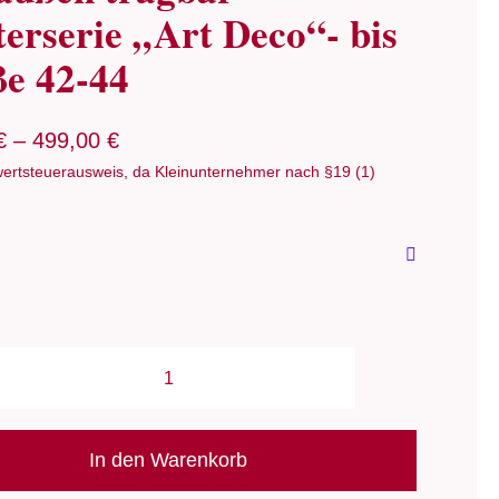
erserie „Art Deco“- bis
e 42-44
€
–
499,00
€
ertsteuerausweis, da Kleinunternehmer nach §19 (1)
Oberteil:
"Art
Deco"/
In den Warenkorb
StrickStrand