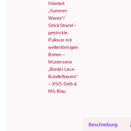
Oberteil:
„Summer
Waves“/
StrickStrand –
gestrickte
Pullover mit
wellenförmigen
Borten –
Musterserie
„Border Lace-
Bundleflowers“
– XS/S Gelb &
M/L Blau
Beschreibung