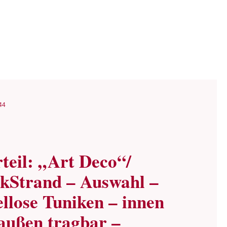
44
teil: „Art Deco“/
ckStrand – Auswahl –
llose Tuniken – innen
außen tragbar –