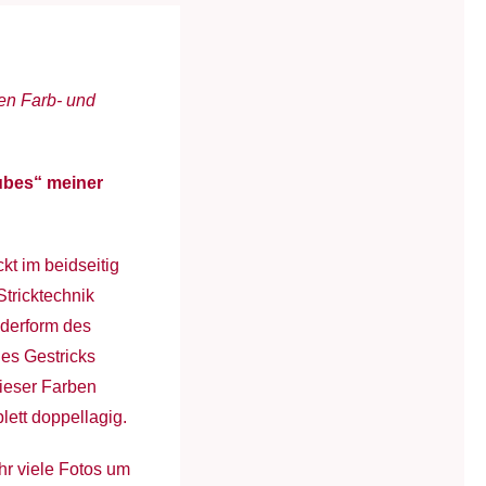
en Farb- und
Nubes“ meiner
kt im beidseitig
Stricktechnik
nderform des
des Gestricks
dieser Farben
lett doppellagig.
Ihr viele Fotos um