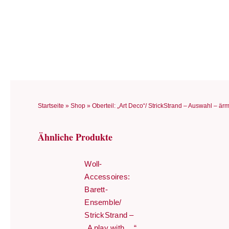
Zum
Inhalt
springen
Startseite
»
Shop
»
Oberteil: „Art Deco“/ StrickStrand – Auswahl – ä
Ähnliche Produkte
Woll-
Accessoires:
Barett-
Ensemble/
StrickStrand –
„A play with …“