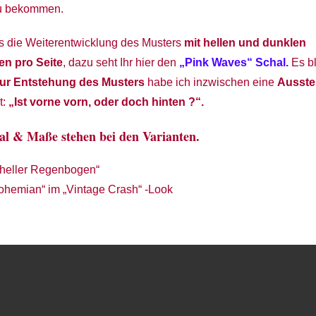
zu bekommen.
es die Weiterentwicklung des Musters
mit hellen und dunklen
en pro Seite
, dazu seht Ihr hier den
„Pink Waves“ Schal.
Es bl
ur Entstehung des Musters
habe ich inzwischen eine
Ausste
t:
„Ist vorne vorn, oder doch hinten ?“.
al & Maße stehen bei den Varianten.
 heller Regenbogen“
ohemian“ im „Vintage Crash“ -Look