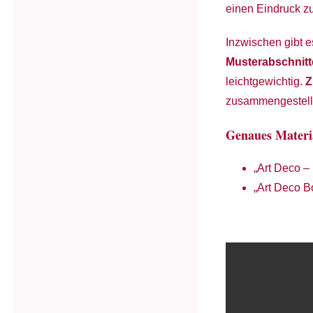
einen Eindruck 
Inzwischen gibt 
Musterabschnitt
leichtgewichtig.
Z
zusammengestell
Genaues Materi
„Art Deco –
„Art Deco B