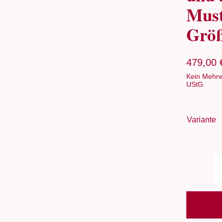
Must
Größ
479,00
Kein Mehrw
UStG.
Variante