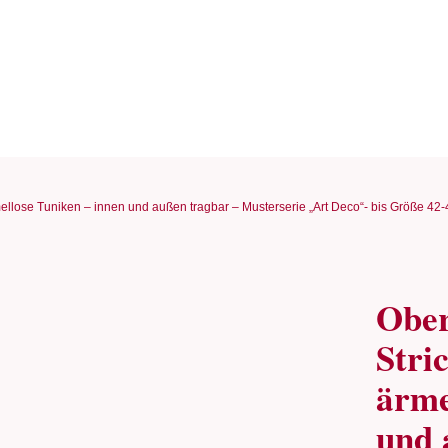
rmellose Tuniken – innen und außen tragbar – Musterserie „Art Deco“- bis Größe 42-
Ober
Stri
ärme
und 