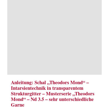
Term
Links
Konta
Vers
Zahl
Ware
Anleitung: Schal „Theodors Mond“ –
Intarsientechnik in transparentem
Strukturgitter – Musterserie „Theodors
Mein
Mond“ – Nd 3.5 – sehr unterschiedliche
Garne
Recht