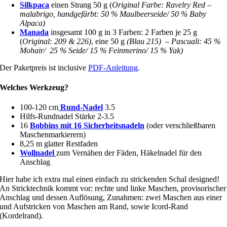
Silkpaca
einen Strang 50 g (
Original Farbe: Ravelry Red –
malabrigo, handgefärbt: 50 % Maulbeerseide/ 50 % Baby
Alpaca)
Manada
insgesamt 100 g in 3 Farben: 2 Farben je 25 g
(
Original: 209 & 226)
, eine 50 g
(Blau 215) – Pascuali: 45 %
Mohair/ 25 % Seide/ 15 % Feinmerino/ 15 % Yak)
Der Paketpreis ist inclusive
PDF-Anleitung
.
Welches Werkzeug?
100-120 cm
Rund-Nadel
3.5
Hilfs-Rundnadel Stärke 2-3.5
16
Bobbins mit 16 Sicherheitsnadeln
(oder verschließbaren
Maschenmarkierern)
8,25 m glatter Restfaden
Wollnadel
zum Vernähen der Fäden, Häkelnadel für den
Anschlag
Hier habe ich extra mal einen einfach zu strickenden Schal designed!
An Stricktechnik kommt vor: rechte und linke Maschen, provisorischer
Anschlag und dessen Auflösung, Zunahmen: zwei Maschen aus einer
und Aufstricken von Maschen am Rand, sowie Icord-Rand
(Kordelrand).