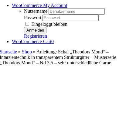
WooCommerce My Account
Nutzername:
Passwort:
Eingeloggt bleiben
Registrieren
WooCommerce Cart
0
Startseite
»
Shop
»
Anleitung: Schal „Theodors Mond“ –
Intarsientechnik in transparentem Strukturgitter – Musterserie
„Theodors Mond“ – Nd 3.5 – sehr unterschiedliche Garne