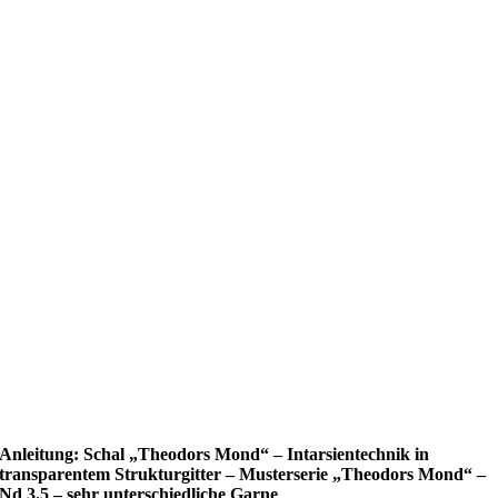
Anleitung: Schal „Theodors Mond“ – Intarsientechnik in
transparentem Strukturgitter – Musterserie „Theodors Mond“ –
Nd 3.5 – sehr unterschiedliche Garne