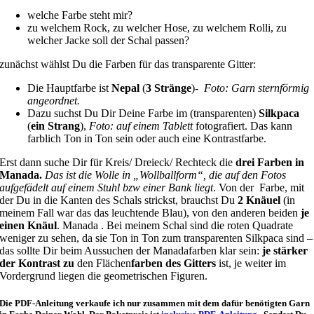
welche Farbe steht mir?
zu welchem Rock, zu welcher Hose, zu welchem Rolli, zu
welcher Jacke soll der Schal passen?
zunächst wählst Du die Farben für das transparente Gitter:
Die Hauptfarbe ist
Nepal
(
3 Stränge
)-
Foto: Garn sternförmig
angeordnet.
Dazu suchst Du Dir Deine Farbe im (transparenten)
Silkpaca
(
ein Strang
),
Foto: auf einem Tablett
fotografiert. Das kann
farblich Ton in Ton sein oder auch eine Kontrastfarbe.
Erst dann suche Dir für Kreis/ Dreieck/ Rechteck die
drei Farben in
Manada.
Das ist die Wolle in „Wollballform“, die auf den Fotos
aufgefädelt auf einem Stuhl bzw einer Bank liegt
. Von der Farbe, mit
der Du in die Kanten des Schals strickst, brauchst Du
2 Knäuel
(in
meinem Fall war das das leuchtende Blau), von den anderen beiden
je
einen Knäul
. Manada . Bei meinem Schal sind die roten Quadrate
weniger zu sehen, da sie Ton in Ton zum transparenten Silkpaca sind –
das sollte Dir beim Aussuchen der Manadafarben klar sein:
je stärker
der Kontrast zu
den Flächen
farben des Gitters
ist, je weiter im
Vordergrund liegen die geometrischen Figuren.
Die PDF-Anleitung verkaufe ich nur zusammen mit dem dafür benötigten Garn