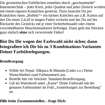
Die geometrischen Farbflächen entstehen durch „geschummelte“
Intarsientechnik – jeder Kreis, jedes Quadrat und jedes Dreieck werde
mit einem eigenen Knäulchen gestrickt. Dazu brauchst Du pro
Knäulchen einen „Bobbin“= ein kleines Kärtchen aus z.B. Karton auf
den Du einen 2-4,20 m langen Faden wickelst und das Du auf der
Rückseite des Gestricks mit je einer Sicherheitsnadel oder einem
verschließbarem Maschenmarkierer befestigst. Dann geht das Stricken
ganz einfach
ohne
sich verwirrende Fäden!
Bist Du Dir wegen der Farbwahl nicht sicher, dann
fotografiere ich Dir bis zu 3 Kombinations-Varianten
Deiner Farbüberlegungen.
Bestellvorgang
Wähle bei Nepal, Silkpaca & Manada (Links s.o.) Deine
Wunschfarben (und Farbnummer) aus.
Bestelle hier ein Strickset. Standard-Bestellvorgang.
Gib im Warenkorb unter „Kasse“ Deine Farbwahl mit der
genauen Farbnummer im Feld „Anmerkungen zur Bestellung“
an.
Hilfe beim Zusammenstellen – frage Dich: