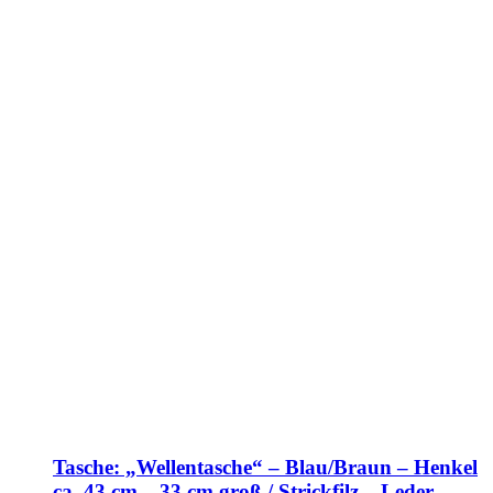
Tasche: „Wellentasche“ – Blau/Braun – Henkel
ca. 43 cm – 33 cm groß / Strickfilz – Leder