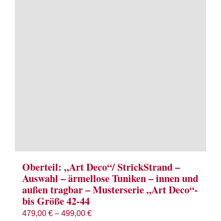
Term
Links
Konta
Vers
Zahl
Ware
Oberteil: „Art Deco“/ StrickStrand –
Auswahl – ärmellose Tuniken – innen und
außen tragbar – Musterserie „Art Deco“-
Mein
bis Größe 42-44
479,00
€
–
499,00
€
Recht