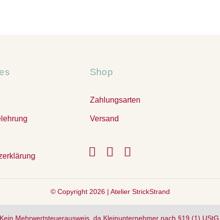
hes
Shop
Zahlungsarten
elehrung
Versand
zerklärung
© Copyright 2026 |
Atelier StrickStrand
Kein Mehrwertsteuerausweis, da Kleinunternehmer nach §19 (1) UStG