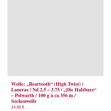
Term
Links
Konta
Vers
Zahl
Ware
Wolle: „Beartooth“ (High Twist) /
Laneras / Nd 2.5 – 3.75 / „Die Haltbare“
– Polwarth / 100 g à ca 356 m /
Mein
Sockenwolle
24,90
€
Recht