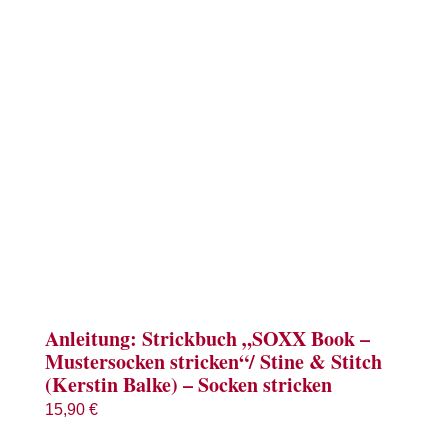
Term
Links
Konta
Vers
Zahl
Ware
Anleitung: Strickbuch „SOXX Book –
Mustersocken stricken“/ Stine & Stitch
(Kerstin Balke) – Socken stricken
Mein
15,90
€
Recht