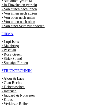
⦁ Am Stück gestrickt
⦁ In Einzelteilen getrickt
⦁ Von außen nach innen
⦁ Von innen nach außen
⦁ Von oben nach unten
⦁ Von unten nach oben
⦁ Von einer Seite zur anderen
FIRMA
⦁ Lopi-Istex
⦁ Malabrigo
⦁ Pascuali
⦁ Rosy Green
⦁ StrickStrand
⦁ Sonstige Firmen
STRICKTECHNIK
⦁ Ajour & Lace
⦁ Glatt Rechts
⦁ Hebemaschen
⦁ Intarsien
⦁ Jaquard & Norweger
⦁ Kraus
⦁ Verkürzte Reihen