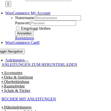
WooCommerce My Account
Nutzername:
Passwort:
Eingeloggt bleiben
Registrieren
WooCommerce Cart
0
oggle Navigation
Anleitungen
ANLEITUNGEN ZUM HERUNTERLADEN
⦁ Accessoires
⦁ Deko & Spielzeug
⦁ Oberbekleidung
⦁ Raumobjekte
⦁ Schals & Tücher
BÜCHER MIT ANLEITUNGEN
⦁ Häkelanleitungen