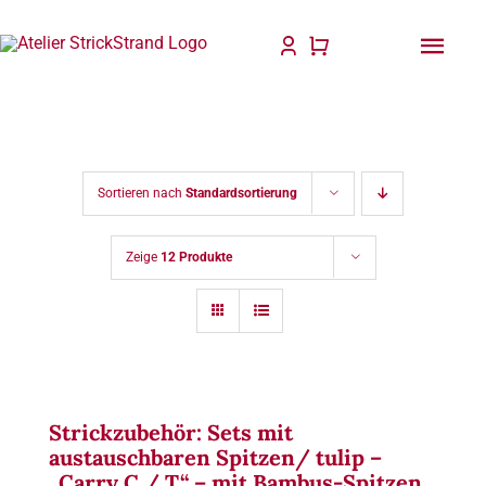
Zum
Inhalt
Togg
springen
Navi
Startseite
Anleitungen & Bücher
Sortieren nach
Standardsortierung
Strick & Taschenzubehör
Zeige
12 Produkte
Für Dich gefertigt
Wolle & Garne
Philosophie
Strickzubehör: Sets mit
austauschbaren Spitzen/ tulip –
Blog
„Carry C / T“ – mit Bambus-Spitzen