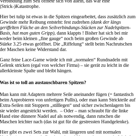
Verbindung zum Seil öffnete sich von allein, das war eine
(Strick-)Katastrophe.
Hier bei tulip ist etwas in die Spitzen eingearbeitet, dass zusätzlich zum
Gewinde mehr Reibung entsteht: fest zudrehen
(dank der längs
geriffelten Fläche an den Seilverbindungs-Stücken zur Nadelspitzen-
Basis, hat man guten Gripp)
, dann klappts ! Bisher hat sich bei mir
weder beim kleinen „fine gauge“ noch beim großen Gewinde ab
Stärke 3.25 etwas geöffnet. Die „Riffelung“ stellt beim Nachrutschen
der Maschen keine Widerstand dar.
Ganz feine Lace-Garne würde ich mit „normalen“ Rundnadeln mit
Gelenk stricken (egal von welcher Firma) – sie gerät zu leicht in die
allerkleinste Spalte und bleibt hängen.
Was ist so toll an austauschbaren Spitzen?
Man kann mit Adaptern mehrere Seile aneinander fügen (= fantastisch
beim Anprobieren von unfertigen Pullis), oder man kann Strickteile auf
Extra-Seilen mit Stoppern „stilllegen“ und sicher zwischenlagern bis
sie wieder angestrickt werden. – Oder – man schraubt für die linke
Hand eine dünnere Nadel auf als notwendig, dann rutschen die
Maschen leichter nach (das ist gut für die gestressten Handgelenke).
Hier gibt es zwei Sets zur Wahl, mit längeren und mit normalen