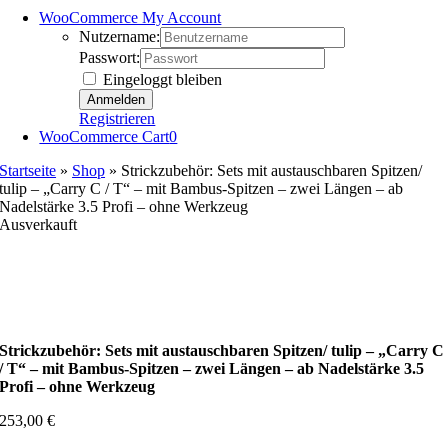
WooCommerce My Account
Nutzername:
Passwort:
Eingeloggt bleiben
Registrieren
WooCommerce Cart
0
Startseite
»
Shop
»
Strickzubehör: Sets mit austauschbaren Spitzen/
tulip – „Carry C / T“ – mit Bambus-Spitzen – zwei Längen – ab
Nadelstärke 3.5 Profi – ohne Werkzeug
Ausverkauft
Strickzubehör: Sets mit austauschbaren Spitzen/ tulip – „Carry C
/ T“ – mit Bambus-Spitzen – zwei Längen – ab Nadelstärke 3.5
Profi – ohne Werkzeug
253,00
€