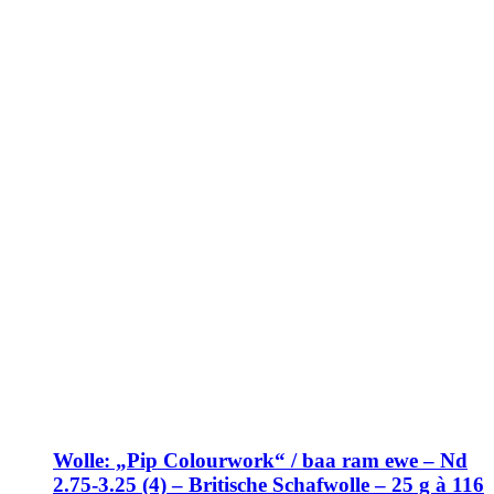
Wolle: „Pip Colourwork“ / baa ram ewe – Nd
2.75-3.25 (4) – Britische Schafwolle – 25 g à 116