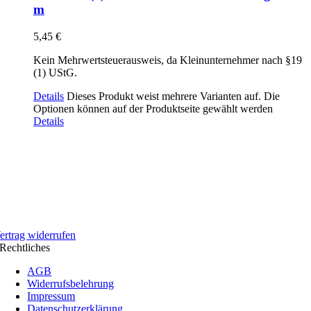
m
5,45
€
Kein Mehrwertsteuerausweis, da Kleinunternehmer nach §19
(1) UStG.
Details
Dieses Produkt weist mehrere Varianten auf. Die
Optionen können auf der Produktseite gewählt werden
Details
ertrag widerrufen
Rechtliches
AGB
Widerrufsbelehrung
Impressum
Datenschutzerklärung