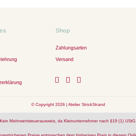
hes
Shop
Zahlungsarten
elehrung
Versand
zerklärung
© Copyright 2026 |
Atelier StrickStrand
Kein Mehrwertsteuerausweis, da Kleinunternehmer nach §19 (1) UStG
hgestrichenen Preise entsprechen dem bisherigen Preis in diesem Onl