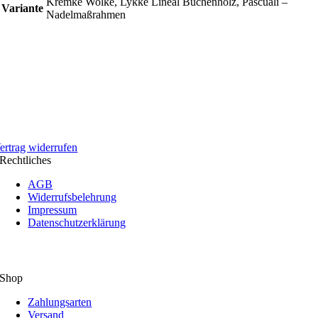
Kremke Wolke, Lykke Lineal Buchenholz, Pascuali –
Variante
Nadelmaßrahmen
ertrag widerrufen
Rechtliches
AGB
Widerrufsbelehrung
Impressum
Datenschutzerklärung
Shop
Zahlungsarten
Versand