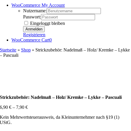
WooCommerce My Account
Nutzername:
Passwort:
Eingeloggt bleiben
Registrieren
WooCommerce Cart
0
Startseite
»
Shop
»
Strickzubehör: Nadelmaß – Holz/ Kremke – Lykke
– Pascuali
Strickzubehör: Nadelmaß – Holz/ Kremke – Lykke – Pascuali
6,90
€
–
7,90
€
Kein Mehrwertsteuerausweis, da Kleinunternehmer nach §19 (1)
UStG.