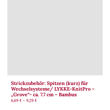
Term
Links
Konta
Vers
Zahl
Ware
Strickzubehör: Spitzen (kurz) für
Wechselsysteme/ LYKKE-KnitPro –
„Grove“- ca. 7.7 cm – Bambus
Mein
6,69
€
–
9,29
€
Recht