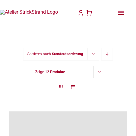
Zum
Inhalt
Togg
springen
Navi
Start
Anlei
Sortieren nach
Standardsortierung
Stric
Zeige
12 Produkte
Für D
Wolle
Philo
Blog