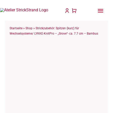
Zum
Inhalt
Togg
springen
Navi
Start
Startseite
»
Shop
»
Strickzubehör: Spitzen (kurz) für
Wechselsysteme/ LYKKE-KnitPro – „Grove“- ca. 7.7 cm – Bambus
Anlei
Stric
Für D
Wolle
Philo
Blog