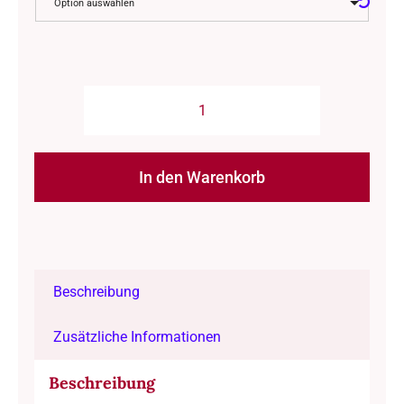
Option auswählen
Strickzubehör:
Spitzen
(kurz)
In den Warenkorb
für
Wechselsysteme/
Alternative:
LYKKE-
KnitPro
Beschreibung
-
"Grove"-
Zusätzliche Informationen
ca.
7.7
Beschreibung
cm