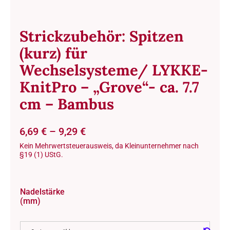
Term
Strickzubehör: Spitzen
(kurz) für
Links
Wechselsysteme/ LYKKE-
Konta
KnitPro – „Grove“- ca. 7.7
cm – Bambus
Vers
6,69
€
–
9,29
€
Zahl
Kein Mehrwertsteuerausweis, da Kleinunternehmer nach
§19 (1) UStG.
Ware
Nadelstärke
Mein
(mm)
Recht