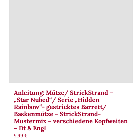
Anleitung: Mütze/ StrickStrand –
„Star Nubed“/ Serie „Hidden
Rainbow“- gestricktes Barrett/
Baskenmütze – StrickStrand-
Mustermix – verschiedene Kopfweiten
– Dt & Engl
9,99
€