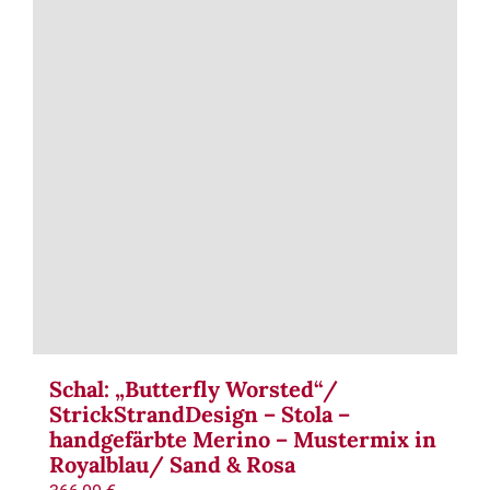
Term
Links
Konta
Vers
Zahl
Ware
Schal: „Butterfly Worsted“/
StrickStrandDesign – Stola –
Mein
handgefärbte Merino – Mustermix in
Royalblau/ Sand & Rosa
Recht