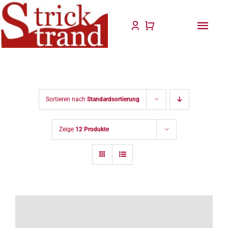
Zum
Inhalt
Togg
springen
Navi
Start
Anlei
Sortieren nach
Standardsortierung
Stric
Zeige
12 Produkte
Für D
Wolle
Philo
Blog