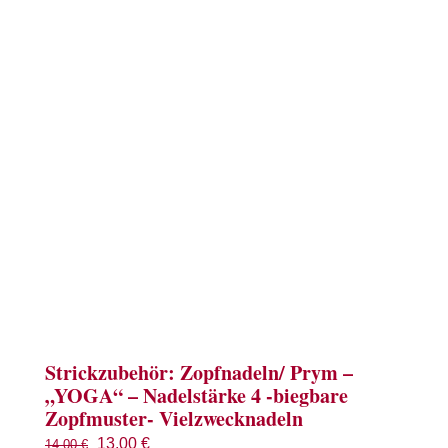
Strickzubehör: Zopfnadeln/ Prym –
„YOGA“ – Nadelstärke 4 -biegbare
Zopfmuster- Vielzwecknadeln
Ursprünglicher
Aktueller
13,00
€
14,00
€