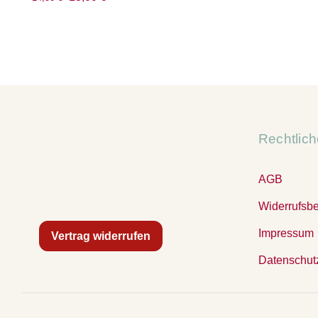
Preis
Preis
war:
ist:
14,00 €
13,00 €.
Rechtlic
AGB
Widerrufsb
Impressum
Vertrag widerrufen
Datenschut